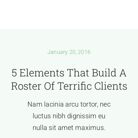
Skip
to
Toggle
content
Naviga
Join Today
Member Directory
January 20, 2016
Pricing
5 Elements That Build A
Contact
Roster Of Terrific Clients
Nam lacinia arcu tortor, nec
luctus nibh dignissim eu
nulla sit amet maximus.